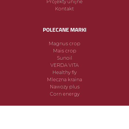
Projekty unijne
Kontakt
POLECANE MARKI
Magnus crop
Mais crop
Sunoil
VERDA VITA
Healthy fly
Mleczna kraina
Nawozy plus
Corn energy
INFORMACJE
Polityka prywatności