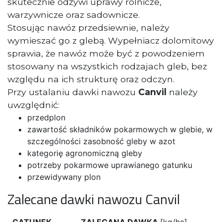
skutecznie odżywi uprawy rolnicze,
warzywnicze oraz sadownicze.
Stosując nawóz przedsiewnie, należy
wymieszać go z glebą. Wypełniacz dolomitowy
sprawia, że nawóz może być z powodzeniem
stosowany na wszystkich rodzajach gleb, bez
względu na ich strukturę oraz odczyn.
Przy ustalaniu dawki nawozu
Canvil
należy
uwzględnić:
przedplon
zawartość składników pokarmowych w glebie, w
szczególności zasobność gleby w azot
kategorię agronomiczną gleby
potrzeby pokarmowe uprawianego gatunku
przewidywany plon
Zalecane dawki nawozu Canvil
GATUNEK
ZALECANA DAWKA
[kg/ha]