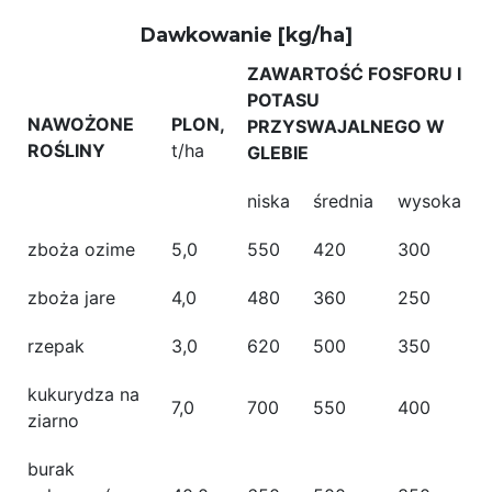
Dawkowanie [kg/ha]
ZAWARTOŚĆ FOSFORU I
POTASU
NAWOŻONE
PLON,
PRZYSWAJALNEGO W
ROŚLINY
t/ha
GLEBIE
niska
średnia
wysoka
zboża ozime
5,0
550
420
300
zboża jare
4,0
480
360
250
rzepak
3,0
620
500
350
kukurydza na
7,0
700
550
400
ziarno
burak