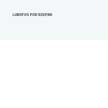
LUBOFOS POD RZEPAK
NA SKRÓTY
Produkty i usługi
Firma
Aktualności