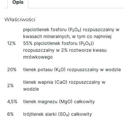
Opis
Właściwości
pięciotlenek fosforu (P₂O₅) rozpuszczalny w
kwasach mineralnych, w tym co najmniej
12%
55% pięciotlenek fosforu (P₂O₅))
rozpuszczalny w 2% roztworze kwasu
mrówkowego
20%
tlenek potasu (K₂O) rozpuszczalny w wodzie
tlenek wapnia (CaO) rozpuszczalny w
2%
wodzie
4,5%
tlenek magnezu (MgO) całkowity
6%
trójtlenek siarki (SO₃) całkowity