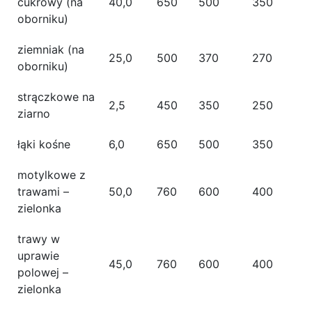
cukrowy (na
40,0
650
500
350
oborniku)
ziemniak (na
25,0
500
370
270
oborniku)
strączkowe na
2,5
450
350
250
ziarno
łąki kośne
6,0
650
500
350
motylkowe z
trawami –
50,0
760
600
400
zielonka
trawy w
uprawie
45,0
760
600
400
polowej –
zielonka