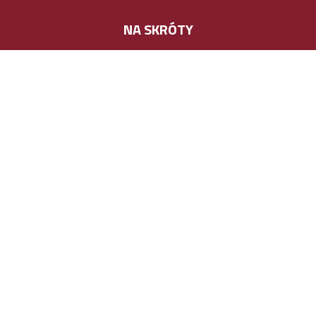
NA SKRÓTY
Produkty i usługi
Firma
Aktualności
Projekty unijne
Kontakt
POLECANE MARKI
Magnus crop
Mais crop
Sunoil
VERDA VITA
Healthy fly
Mleczna kraina