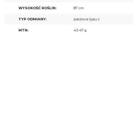
WYSOKOŚĆ ROŚLIN:
87 cm
TYP ODMIANY:
paszowa typu c
MTN:
43-47 g