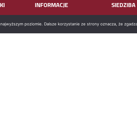
KI
INFORMACJE
SIEDZIBA
KLC Seeds Sp. 
Polityka prywatności
 najwyższym poziomie. Dalsze korzystanie ze strony oznacza, że zgadzas
w Kielcach
RODO
ul. Henryka S
25-501 Kielce