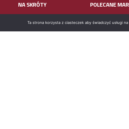
NA SKRÓTY
POLECANE MAR
Produkty i usługi
Magnus crop
Ta strona korzysta z ciasteczek aby świadczyć usługi na
Firma
Mais crop
Aktualności
Sunoil
Projekty unijne
VERDA VITA
Kontakt
Healthy fly
Mleczna kraina
Nawozy plus
Corn energy
© 2022 CNKIELCE. Wszelkie prawa zastrzeżone.