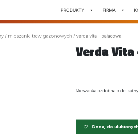
PRODUKTY
FIRMA
K
ny
/
mieszanki traw gazonowych
/ verda vita – pałacowa
Verda Vita
Mieszanka ozdobna o delikatnyc
Dodaj do ulubionyc