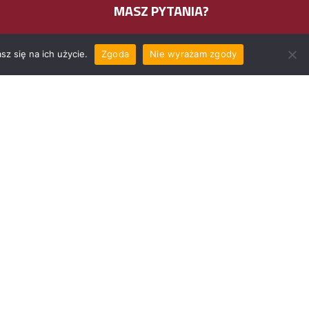
MASZ PYTANIA?
z o.o
(41) 368 45 04
z się na ich użycie.
Zgoda
Nie wyrażam zgody
biuro@klc-seeds.pl
ienkiewicza
Projekt i wykonanie:
www.nodesk.pl