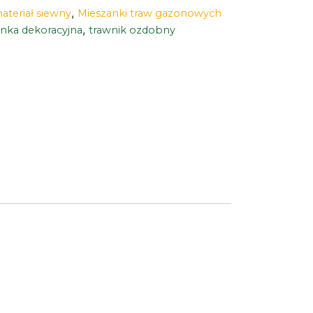
,
ateriał siewny
Mieszanki traw gazonowych
,
nka dekoracyjna
trawnik ozdobny