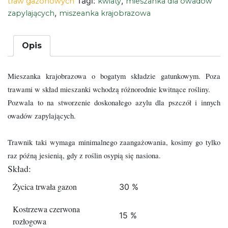
Tagi:
,
traw gazonowych
kwiaty
mieszanka dla owadów
,
zapylających
miszeanka krajobrazowa
Opis
Mieszanka krajobrazowa o bogatym składzie gatunkowym. Poza
trawami w skład mieszanki wchodzą różnorodnie kwitnące rośliny.
Pozwala to na stworzenie doskonałego azylu dla pszczół i innych
owadów zapylających.
Trawnik taki wymaga minimalnego zaangażowania, kosimy go tylko
raz późną jesienią, gdy z roślin osypią się nasiona.
Skład:
Życica trwała gazon
30 %
Kostrzewa czerwona
15 %
rozłogowa