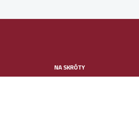
NA SKRÓTY
Produkty i usługi
Firma
Aktualności
Projekty unijne
Kontakt
POLECANE MARKI