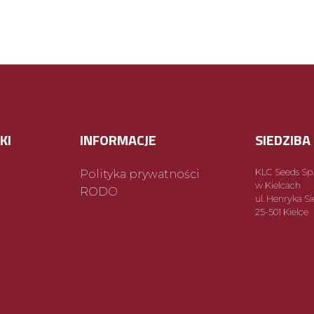
KI
INFORMACJE
SIEDZIBA
KLC Seeds Sp. 
Polityka prywatności
w Kielcach
RODO
ul. Henryka S
25-501 Kielce