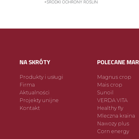
ŚRODKI OCHRONY ROŚLIN
NA SKRÓTY
POLECANE MAR
Produkty i usługi
Magnus crop
Firma
Mais crop
Aktualności
Sunoil
Projekty unijne
VERDA VITA
Kontakt
Healthy fly
Mleczna kraina
Nawozy plus
Corn energy