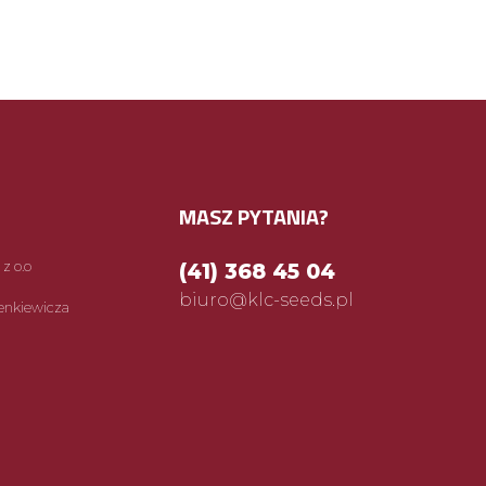
MASZ PYTANIA?
z o.o
(41) 368 45 04
biuro@klc-seeds.pl
ienkiewicza