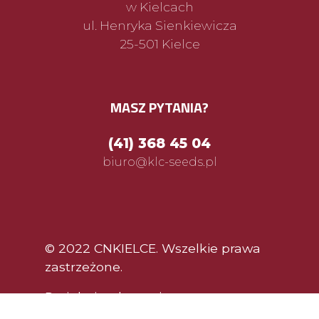
w Kielcach
ul. Henryka Sienkiewicza
25-501 Kielce
MASZ PYTANIA?
(41) 368 45 04
biuro@klc-seeds.pl
© 2022 CNKIELCE. Wszelkie prawa
zastrzeżone.
Projekt i wykonanie: