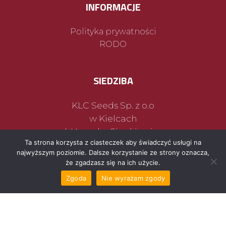
INFORMACJE
Polityka prywatności
RODO
SIEDZIBA
KLC Seeds Sp. z o.o
w Kielcach
ul. Henryka Sienkiewicza
Ta strona korzysta z ciasteczek aby świadczyć usługi na
25-501 Kielce
najwyższym poziomie. Dalsze korzystanie ze strony oznacza,
że zgadzasz się na ich użycie.
Zgoda
Nie wyrażam zgody
MASZ PYTANIA?
(41) 368 45 04