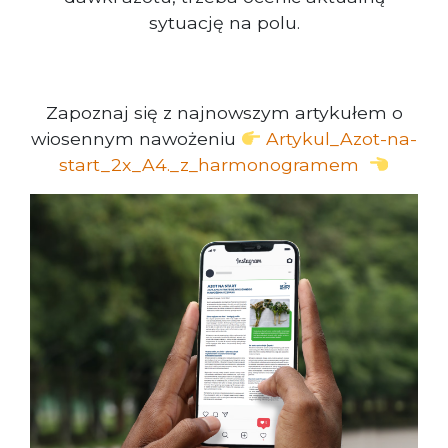
sytuację na polu.
Zapoznaj się z najnowszym artykułem o
wiosennym nawożeniu
Artykul_Azot-na-
start_2x_A4._z_harmonogramem