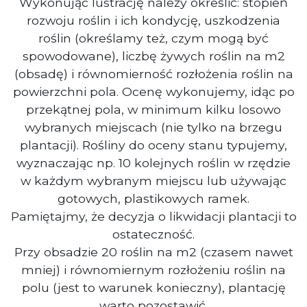
Wykonując lustrację należy określić: stopień
rozwoju roślin i ich kondycję, uszkodzenia
roślin (określamy też, czym mogą być
spowodowane), liczbę żywych roślin na m2
(obsadę) i równomierność rozłożenia roślin na
powierzchni pola. Ocenę wykonujemy, idąc po
przekątnej pola, w minimum kilku losowo
wybranych miejscach (nie tylko na brzegu
plantacji). Rośliny do oceny stanu typujemy,
wyznaczając np. 10 kolejnych roślin w rzędzie
w każdym wybranym miejscu lub używając
gotowych, plastikowych ramek.
Pamiętajmy, że decyzja o likwidacji plantacji to
ostateczność.
Przy obsadzie 20 roślin na m2 (czasem nawet
mniej) i równomiernym rozłożeniu roślin na
polu (jest to warunek konieczny), plantację
warto pozostawić.