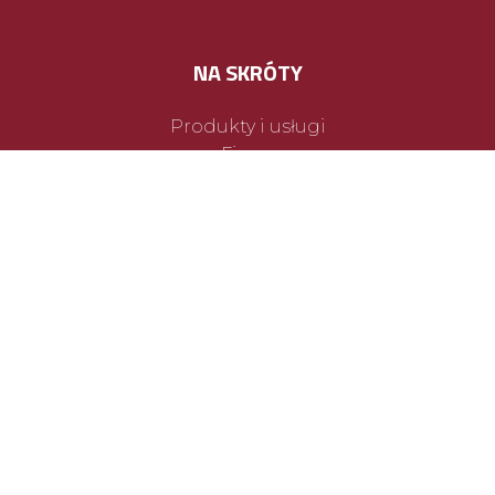
NA SKRÓTY
Produkty i usługi
Firma
Aktualności
Projekty unijne
Kontakt
POLECANE MARKI
Magnus crop
Mais crop
Sunoil
VERDA VITA
Healthy fly