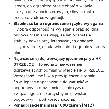
plamistość siatkową spośród odmian jęczmienia
jarego, co ogranicza presję chorób w łanie i
sprzyja utrzymaniu zdrowych, silnych roślin
przez cały okres wegetacji.
Stabilność łanu i ograniczone ryzyko wylegania
– Dobra odporność na wyleganie oraz solidna
budowa roślin sprawiają, że łan pozostaje
stabilny nawet przy intensywnych opadach i
silnym wietrze, co ułatwia zbiór i ogranicza straty
plonu.
Najwcześniej dojrzewający jęczmień jary z HR
STRZELCE
– To jedna z najwcześniej
dojrzewających odmian w ofercie HR STRZELCE.
Wczesność umożliwia przyspieszenie terminu
żniw, lepsze dopasowanie do warunków
pogodowych oraz zmniejszenie ryzyka
związanego z niekorzystnymi zjawiskami
pogodowymi pod koniec sezonu.
Ponadprzeciętna masa 1000 ziaren (MTZ)
–