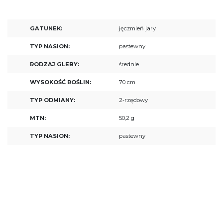
GATUNEK:
jęczmień jary
TYP NASION:
pastewny
RODZAJ GLEBY:
średnie
WYSOKOŚĆ ROŚLIN:
70 cm
TYP ODMIANY:
2-rzędowy
MTN:
50,2 g
TYP NASION:
pastewny