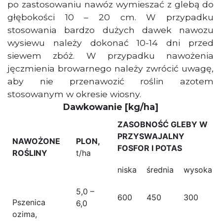
po zastosowaniu nawóz wymieszać z glebą do
głębokości 10 – 20 cm. W przypadku
stosowania bardzo dużych dawek nawozu
wysiewu należy dokonać 10-14 dni przed
siewem zbóż. W przypadku nawożenia
jęczmienia browarnego należy zwrócić uwagę,
aby nie przenawozić roślin azotem
stosowanym w okresie wiosny.
Dawkowanie [kg/ha]
ZASOBNOŚĆ GLEBY W
PRZYSWAJALNY
NAWOŻONE
PLON,
FOSFOR I POTAS
ROŚLINY
t/ha
niska
średnia
wysoka
5,0 –
600
450
300
Pszenica
6,0
ozima,