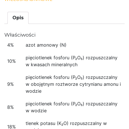
Opis
Właściwości
4%
azot amonowy (N)
pięciotlenek fosforu (P₂O₅) rozpuszczalny
10%
w kwasach mineralnych
pięciotlenek fosforu (P₂O₅) rozpuszczalny
9%
w obojętnym roztworze cytrynianu amonu i
wodzie
pięciotlenek fosforu (P₂O₅) rozpuszczalny
8%
w wodzie
tlenek potasu (K₂O) rozpuszczalny w
18%