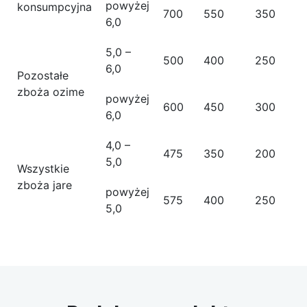
powyżej
konsumpcyjna
700
550
350
6,0
5,0 –
500
400
250
6,0
Pozostałe
zboża ozime
powyżej
600
450
300
6,0
4,0 –
475
350
200
5,0
Wszystkie
zboża jare
powyżej
575
400
250
5,0