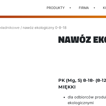
PRODUKTY
FIRMA
K
kładnikowe
/ nawóz ekologiczny 0-8-18
NAWÓZ EKO
PK (Mg, S) 8-18- (
MIĘKKI
dla odbiorców prod
ekologicznymi