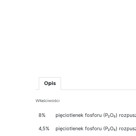
Opis
Właściwości
8%
pięciotlenek fosforu (P₂O₅) rozpu
4,5%
pięciotlenek fosforu (P₂O₅) roz