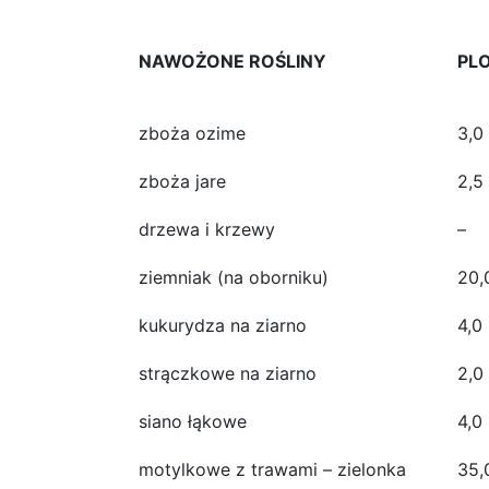
NAWOŻONE ROŚLINY
PL
zboża ozime
3,0
zboża jare
2,5
drzewa i krzewy
–
ziemniak (na oborniku)
20,
kukurydza na ziarno
4,0
strączkowe na ziarno
2,0
siano łąkowe
4,0
motylkowe z trawami – zielonka
35,