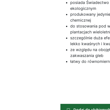
posiada Świadectwo 
ekologicznym
produkowany jedynie 
chemicznej
do stosowania pod w
plantacjach wieloletn
szczególnie duża ef
lekko kwaśnych i kw
ze względu na oboję
zakwaszania gleb
łatwy do równomiern
Dodaj do ulubionyc