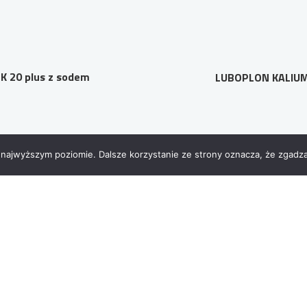
K 20 plus z sodem
LUBOPLON KALIU
 najwyższym poziomie. Dalsze korzystanie ze strony oznacza, że zgadzas
KI
INFORMACJE
SIEDZIBA
KLC Seeds Sp. 
Polityka prywatności
w Kielcach
RODO
ul. Henryka S