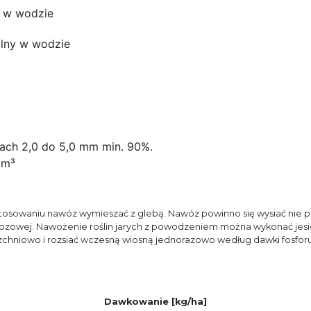
y w wodzie
lny w wodzie
ach 2,0 do 5,0 mm min. 90%.
cm³
sowaniu nawóz wymieszać z glebą. Nawóz powinno się wysiać nie późn
wozowej. Nawożenie roślin jarych z powodzeniem można wykonać jesie
chniowo i rozsiać wczesną wiosną jednorazowo według dawki fosforu 
Dawkowanie [kg/ha]