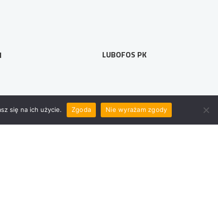
LUBOFOS PK
M
z się na ich użycie.
Zgoda
Nie wyrażam zgody
MASZ PYTANIA?
z o.o
(41) 368 45 04
biuro@klc-seeds.pl
ienkiewicza