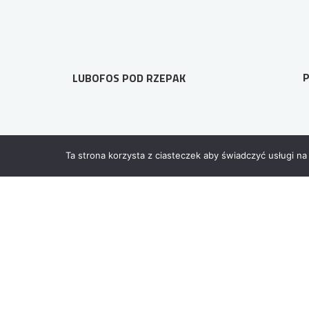
P
LUBOFOS POD RZEPAK
Ta strona korzysta z ciasteczek aby świadczyć usługi na
NA SKRÓTY
POLECANE MAR
Produkty i usługi
Magnus crop
Firma
Mais crop