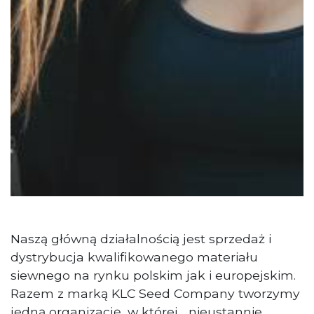
Naszą główną działalnością jest sprzedaż i
dystrybucja kwalifikowanego materiału
siewnego na rynku polskim jak i europejskim.
Razem z marką KLC Seed Company tworzymy
jedną organizację, w której nieustannie